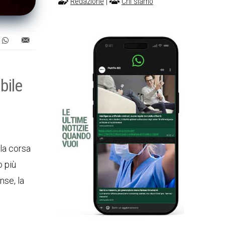
Redazione
|
Chi siamo
bile
 la corsa
o più
nse, la