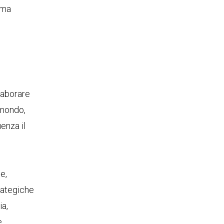
rma
laborare
 mondo,
enza il
e,
trategiche
ia,
.