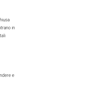
chiusa
ntrano in
tali
e
endere e