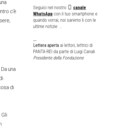
 una
Seguici nel nostro
canale
ntro c’è
WhatsApp
con il tuo smartphone e
ssere,
quando vorrai, noi saremo li con le
ultime notizie ...
__
Lettera aperta
ai lettori, lettrici di
PANTA-REI da parte di Luigi Canali
Presidente della Fondazione
. Da una
di
cosa di
 Gli
n