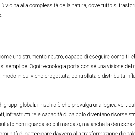
 vicina alla complessità della natura, dove tutto si trasfo
.
a come uno strumento neutro, capace di eseguire compiti, e
così semplice. Ogni tecnologia porta con sé una visione del
odo in cui viene progettata, controllata e distribuita influ
 gruppi globali, il rischio è che prevalga una logica vertical
ati, infrastrutture e capacità di calcolo diventano risorse s
risultato non riguarda solo il mercato, ma anche la democraz
comunità di partecipare davvero alla trasformazione digitale