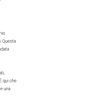
nio
i. Questa
ndata
ti,
È qui che
he una