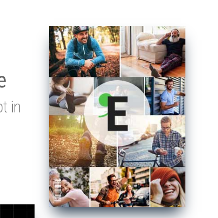
e
t in