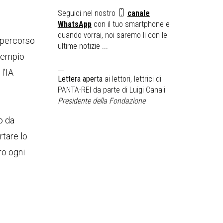
Seguici nel nostro
canale
WhatsApp
con il tuo smartphone e
quando vorrai, noi saremo li con le
l percorso
ultime notizie ...
esempio
__
l’IA
Lettera aperta
ai lettori, lettrici di
PANTA-REI da parte di Luigi Canali
Presidente della Fondazione
o da
rtare lo
ro ogni