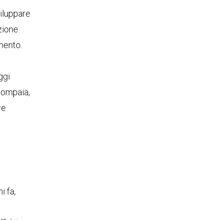
iluppare
zione.
amento.
ggi
compaia,
re
i fa,