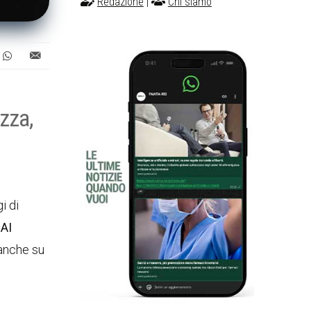
Redazione
|
Chi siamo
zza,
i di
 AI
 anche su