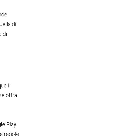
ende
uella di
e di
ue il
se offra
le Play
.
le regole