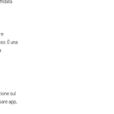
ffidata
re
so. È una
a
zione sul
sare app,