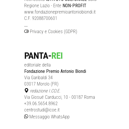
Regione Lazio - Ente
NON-PROFIT
www.fondazionepremioantoniobiondi.it
C.F. 92088700601
__
Privacy e Cookies (GDPR)
PANTA-
REI
editoriale della
Fondazione Premio Antonio Biondi
Via Garibaldi 34
03017 Morolo (FR)
redazione I.CO.E.
Via Giosué Carducci, 10 - 00187 Roma
+39.06.5654.8962
centrostudi@icoe.it
Messaggio WhatsApp