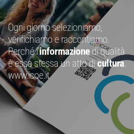
Ogni giorno selezioniamo,
verifichiamo e raccontiamo.
Perché l'
informazione
di qualità
è essa stessa un atto di
cultura
.
www.icoe.it