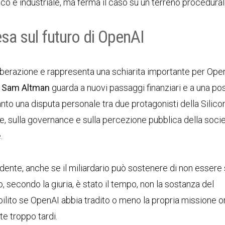
tico e industriale, ma ferma il caso su un terreno procedural
esa sul futuro di OpenAI
liberazione e rappresenta una schiarita importante per Ope
a
Sam Altman
guarda a nuovi passaggi finanziari e a una pos
anto una disputa personale tra due protagonisti della Silicon
e, sulla governance e sulla percezione pubblica della soci
.
idente, anche se il miliardario può sostenere di non essere
o, secondo la giuria, è stato il tempo, non la sostanza del
abilito se OpenAI abbia tradito o meno la propria missione or
te troppo tardi.