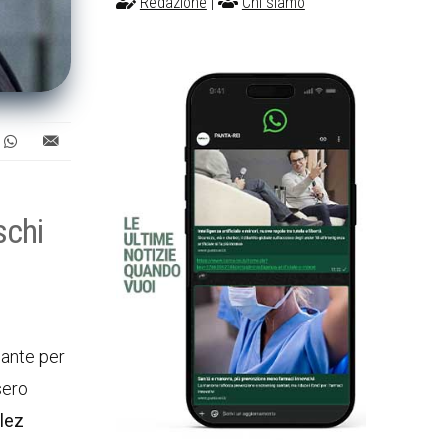
Redazione
|
Chi siamo
schi
sante per
sero
lez