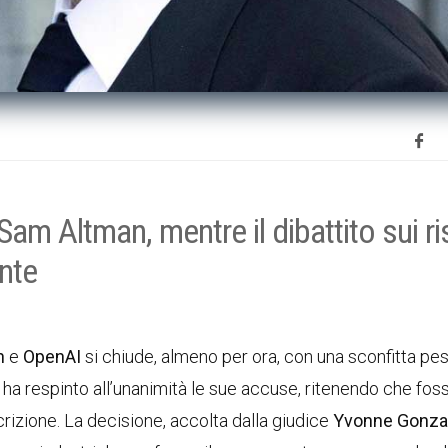
Sam Altman, mentre il dibattito sui ri
ente
n
e
OpenAI
si chiude, almeno per ora, con una sconfitta pe
nia ha respinto all’unanimità le sue accuse, ritenendo che fos
scrizione. La decisione, accolta dalla giudice
Yvonne Gonza