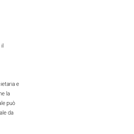
n
il
ietaria e
he la
iale può
ale da