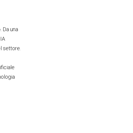
. Da una
’IA
l settore.
ficiale
nologia