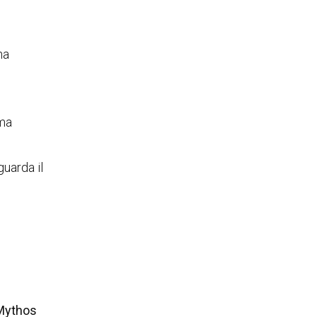
na
 ma
guarda il
e
Mythos