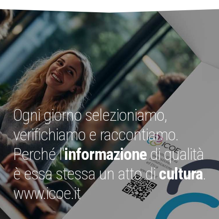
Ogni giorno selezioniamo,
verifichiamo e raccontiamo.
Perché l'
informazione
di qualità
è essa stessa un atto di
cultura
.
www.icoe.it