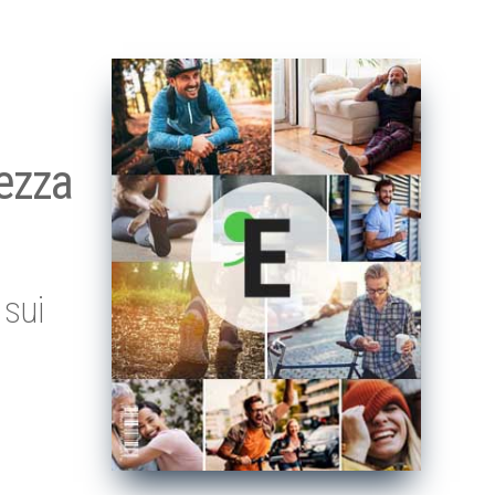
rezza
sui