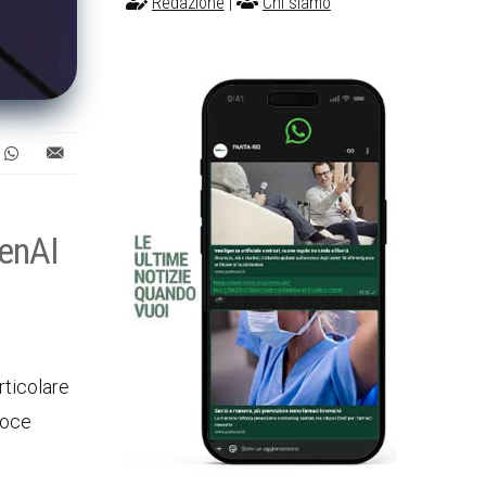
Redazione
|
Chi siamo
penAI
rticolare
voce