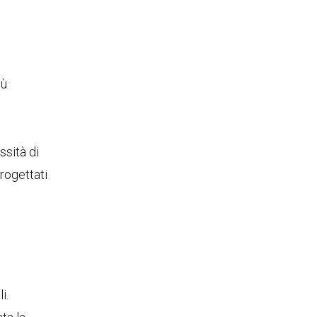
iù
ssità di
progettati
i.