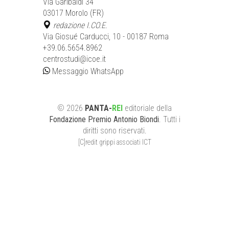
Via Garibaldi 34
03017 Morolo (FR)
redazione I.CO.E.
Via Giosué Carducci, 10 - 00187 Roma
+39.06.5654.8962
centrostudi@icoe.it
Messaggio WhatsApp
©
2026
PANTA-
REI
editoriale
della
Fondazione Premio Antonio Biondi
. Tutti i
diritti sono riservati.
[C]redit grippi associati ICT