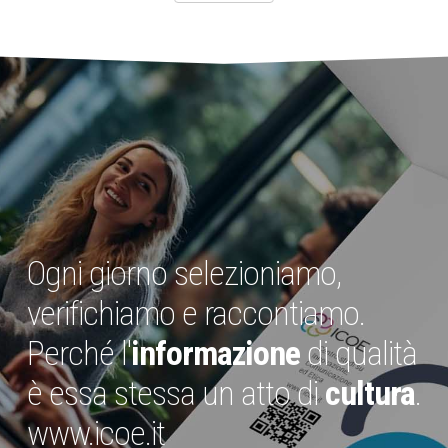
Ogni giorno selezioniamo,
verifichiamo e raccontiamo.
Perché l'
informazione
di qualità
è essa stessa un atto di
cultura
.
www.icoe.it