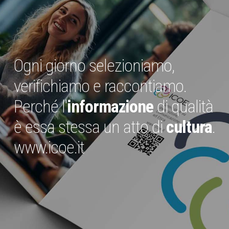
Ogni giorno selezioniamo,
verifichiamo e raccontiamo.
Perché l'
informazione
di qualità
è essa stessa un atto di
cultura
.
www.icoe.it