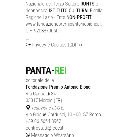
Nazionale del Terzo Settore
RUNTS
e
riconoscita
ISTITUTO CULTURALE
dalla
Regione Lazio - Ente
NON-PROFIT
www.fondazionepremioantoniobiondi.it
C.F. 92088700601
__
Privacy e Cookies (GDPR)
PANTA-
REI
editoriale della
Fondazione Premio Antonio Biondi
Via Garibaldi 34
03017 Morolo (FR)
redazione I.CO.E.
Via Giosué Carducci, 10 - 00187 Roma
+39.06.5654.8962
centrostudi@icoe.it
Messaggio WhatsApp