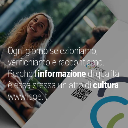
Ogni giorno selezioniamo,
verifichiamo e raccontiamo.
Perché l'
informazione
di qualità
è essa stessa un atto di
cultura
.
www.icoe.it