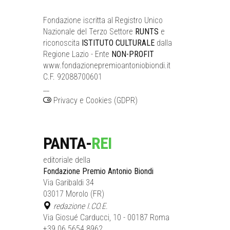
Fondazione iscritta al Registro Unico
Nazionale del Terzo Settore
RUNTS
e
riconoscita
ISTITUTO CULTURALE
dalla
Regione Lazio - Ente
NON-PROFIT
www.fondazionepremioantoniobiondi.it
C.F. 92088700601
__
Privacy e Cookies (GDPR)
PANTA-
REI
editoriale della
Fondazione Premio Antonio Biondi
Via Garibaldi 34
03017 Morolo (FR)
redazione I.CO.E.
Via Giosué Carducci, 10 - 00187 Roma
+39.06.5654.8962