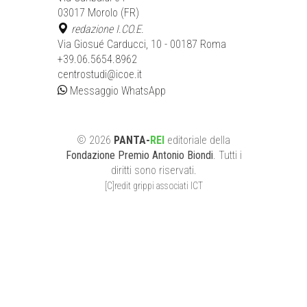
03017 Morolo (FR)
redazione I.CO.E.
Via Giosué Carducci, 10 - 00187 Roma
+39.06.5654.8962
centrostudi@icoe.it
Messaggio WhatsApp
©
2026
PANTA-
REI
editoriale
della
Fondazione Premio Antonio Biondi
. Tutti i
diritti sono riservati.
[C]redit grippi associati ICT