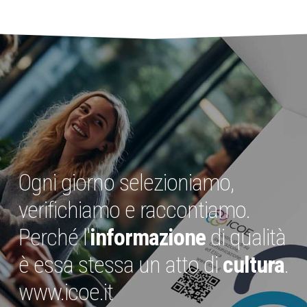
Ogni giorno selezioniamo,
verifichiamo e raccontiamo.
Perché l'
informazione
di qualità
è essa stessa un atto di
cultura
.
www.icoe.it