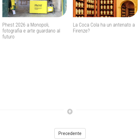
La Coca Cola ha un antenato a
Agenti IA e sicurezza, quando
Firenze?
l’autonomia diventa un rischio
concreto
Precedente