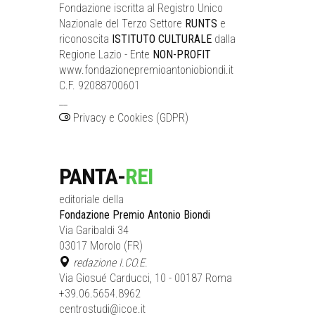
Fondazione iscritta al Registro Unico
Nazionale del Terzo Settore
RUNTS
e
riconoscita
ISTITUTO CULTURALE
dalla
Regione Lazio - Ente
NON-PROFIT
www.fondazionepremioantoniobiondi.it
C.F. 92088700601
__
Privacy e Cookies (GDPR)
PANTA-
REI
editoriale della
Fondazione Premio Antonio Biondi
Via Garibaldi 34
03017 Morolo (FR)
redazione I.CO.E.
Via Giosué Carducci, 10 - 00187 Roma
+39.06.5654.8962
centrostudi@icoe.it