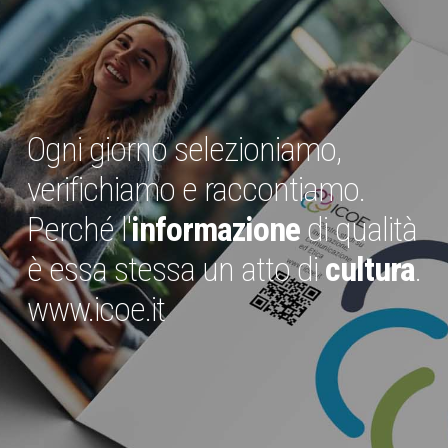
Ogni giorno selezioniamo,
verifichiamo e raccontiamo.
Perché l'
informazione
di qualità
è essa stessa un atto di
cultura
.
www.icoe.it