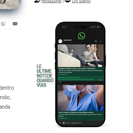
Redazione
|
Chi siamo
 dentro
ndio,
manda