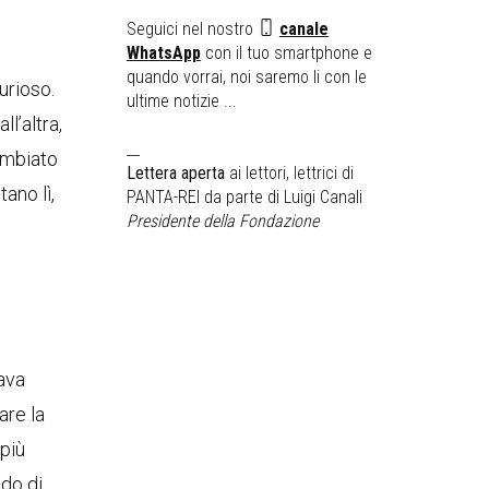
Seguici nel nostro
canale
WhatsApp
con il tuo smartphone e
quando vorrai, noi saremo li con le
urioso.
ultime notizie ...
ll’altra,
__
ambiato
Lettera aperta
ai lettori, lettrici di
ano lì,
PANTA-REI da parte di Luigi Canali
Presidente della Fondazione
sava
are la
 più
odo di