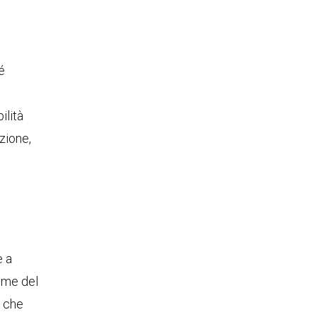
é
ilità
zione,
e a
come del
e che