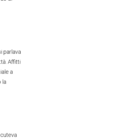
si parlava
à. Affitti
iale a
 la
scuteva