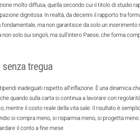
ione molto diffusa, quella secondo cui il titolo di studio r
ione dignitosa. In realtà, da decenni il rapporto tra for
a fondamentale, ma non garantisce da solo un inserimento 
a non solo sui singoli, ma sull’intero Paese, che forma co
sa senza tregua
stipendi inadeguati rispetto all’inflazione. È una dinamica c
e quando sulla carta si continua a lavorare con regolarità.
mentre il costo reale della vita sale. Il risultato è sempli
ipendio si compra meno, si risparmia meno, si progetta meno
rdare il conto a fine mese.