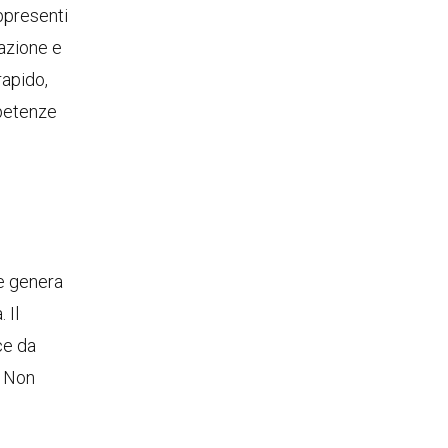
appresenti
mazione e
rapido,
mpetenze
he genera
 Il
ce da
. Non