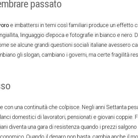
sembrare passato
voro
e imbattersi in temi così familiari produce un effetto c
ngiallita, linguaggio d’epoca e fotografie in bianco e nero. Da
come se alcune grandi questioni sociali italiane avessero c
iano gli slogan, cambiano i governi, ma certe fragilità rest
sso
se con una continuità che colpisce. Negli anni Settanta pe
lanci domestici di lavoratori, pensionati e giovani coppie. F
diani diventa una gara di resistenza quando i prezzi salgono
o economico. Quando il denaro non basta, cambia anche il m