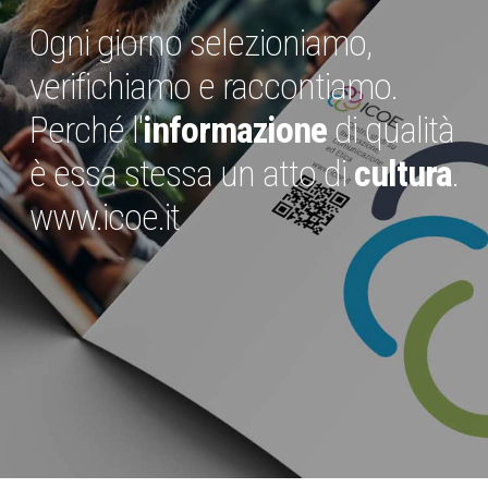
Ogni giorno selezioniamo,
verifichiamo e raccontiamo.
Perché l'
informazione
di qualità
è essa stessa un atto di
cultura
.
www.icoe.it