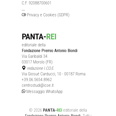
C.F. 92088700601
__
Privacy e Cookies (GDPR)
PANTA-
REI
editoriale della
Fondazione Premio Antonio Biondi
Via Garibaldi 34
03017 Morolo (FR)
redazione I.CO.E.
Via Giosué Carducci, 10 - 00187 Roma
+39.06.5654.8962
centrostudi@icoe.it
Messaggio WhatsApp
©
2026
PANTA-
REI
editoriale
della
Fondazione Premio Antonio Biondi
. Tutti i