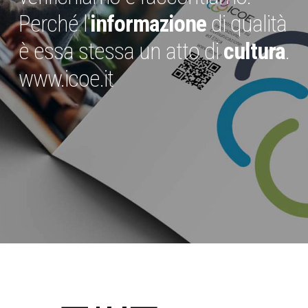
Perché l'
informazione
di qualità
è essa stessa un atto di
cultura
.
www.icoe.it