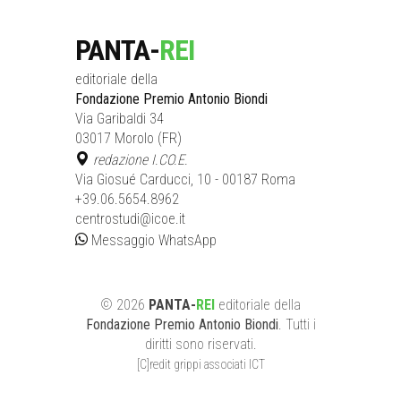
PANTA-
REI
editoriale della
Fondazione Premio Antonio Biondi
Via Garibaldi 34
03017 Morolo (FR)
redazione I.CO.E.
Via Giosué Carducci, 10 - 00187 Roma
+39.06.5654.8962
centrostudi@icoe.it
Messaggio WhatsApp
©
2026
PANTA-
REI
editoriale
della
Fondazione Premio Antonio Biondi
. Tutti i
diritti sono riservati.
[C]redit grippi associati ICT