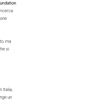
undation
 ricerca
ione
nto, ma
he si
 Italia,
unge un