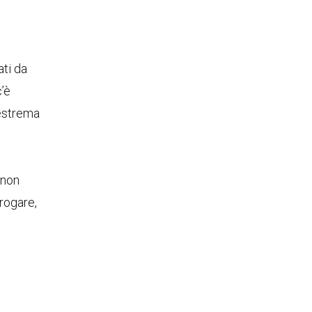
ati da
’è
 estrema
 non
rogare,