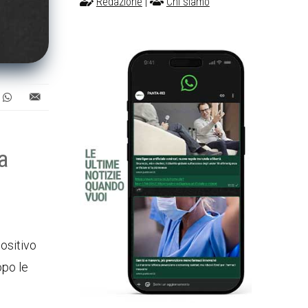
Redazione
|
Chi siamo
a
ositivo
opo le
o