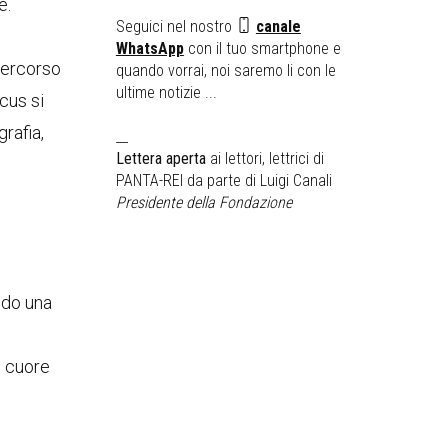
e.
Seguici nel nostro
canale
WhatsApp
con il tuo smartphone e
 percorso
quando vorrai, noi saremo li con le
ultime notizie ...
cus si
grafia,
__
Lettera aperta
ai lettori, lettrici di
PANTA-REI da parte di Luigi Canali
Presidente della Fondazione
ndo una
l cuore