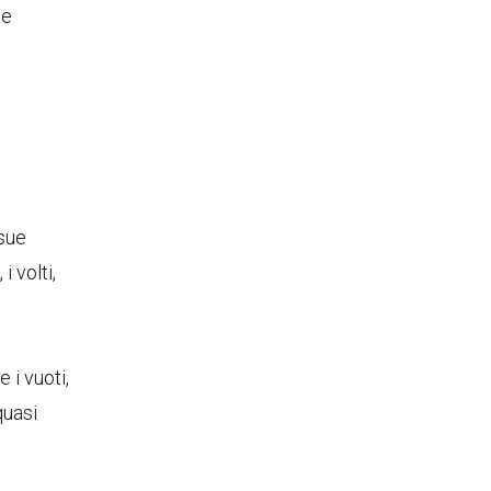
te
 sue
i volti,
 i vuoti,
quasi