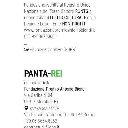
Fondazione iscritta al Registro Unico
Nazionale del Terzo Settore
RUNTS
e
riconoscita
ISTITUTO CULTURALE
dalla
Regione Lazio - Ente
NON-PROFIT
www.fondazionepremioantoniobiondi.it
C.F. 92088700601
__
Privacy e Cookies (GDPR)
PANTA-
REI
editoriale della
Fondazione Premio Antonio Biondi
Via Garibaldi 34
03017 Morolo (FR)
redazione I.CO.E.
Via Giosué Carducci, 10 - 00187 Roma
+39.06.5654.8962
centrostudi@icoe.it