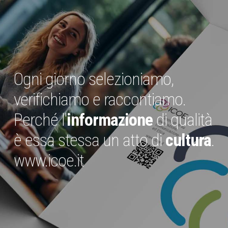
Ogni giorno selezioniamo,
verifichiamo e raccontiamo.
Perché l'
informazione
di qualità
è essa stessa un atto di
cultura
.
www.icoe.it