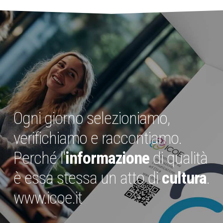
Ogni giorno selezioniamo,
verifichiamo e raccontiamo.
Perché l'
informazione
di qualità
è essa stessa un atto di
cultura
.
www.icoe.it