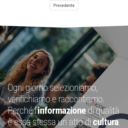
Precedente
Ogni giorno selezioniamo,
verifichiamo e raccontiamo.
Perché l'
informazione
di qualità
è essa stessa un atto di
cultura
.