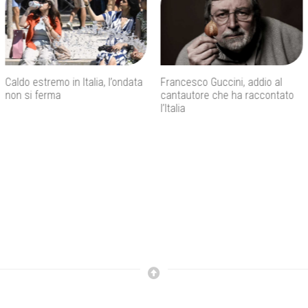
Francesco Guccini, addio al
Inps, bonus assunzioni per
cantautore che ha raccontato
madri con tre figli e incentivi per
l’Italia
giovani under 35