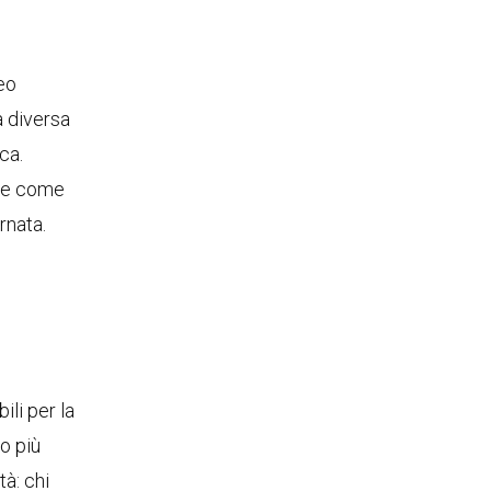
eo
a diversa
ca.
ane come
rnata.
ili per la
o più
tà: chi