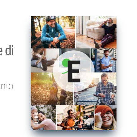
 di
ento