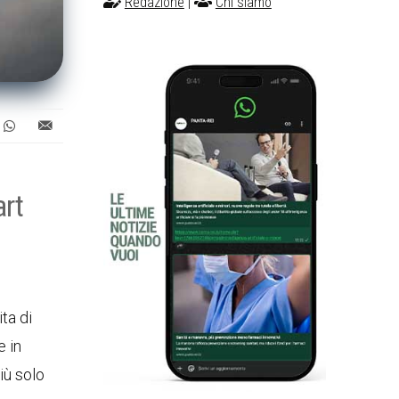
Redazione
|
Chi siamo
art
ta di
e in
iù solo