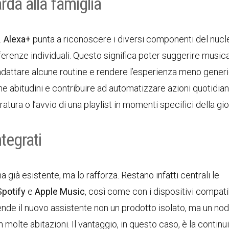
da alla famiglia
.
Alexa+
punta a riconoscere i diversi componenti del nucl
eferenze individuali. Questo significa poter suggerire music
, adattare alcune routine e rendere l’esperienza meno generi
une abitudini e contribuire ad automatizzare azioni quotidi
atura o l’avvio di una playlist in momenti specifici della gio
ntegrati
già esistente, ma lo rafforza. Restano infatti centrali le
Spotify
e
Apple Music
, così come con i dispositivi compatib
nde il nuovo assistente non un prodotto isolato, ma un nod
 molte abitazioni. Il vantaggio, in questo caso, è la continui