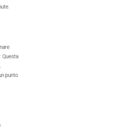
iute.
nare
r. Questa
,
 un punto
n