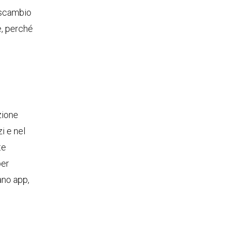
 scambio
e, perché
zione
i e nel
te
per
ano app,