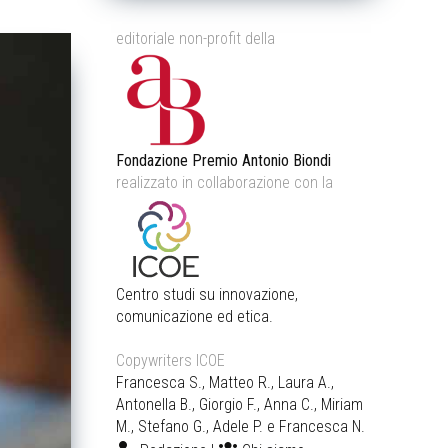
editoriale non-profit della
Fondazione Premio Antonio Biondi
realizzato in collaborazione con la
Centro studi su innovazione,
comunicazione ed etica.
Copywriters ICOE
Francesca S., Matteo R., Laura A.,
Antonella B., Giorgio F., Anna C., Miriam
M., Stefano G., Adele P. e Francesca N.