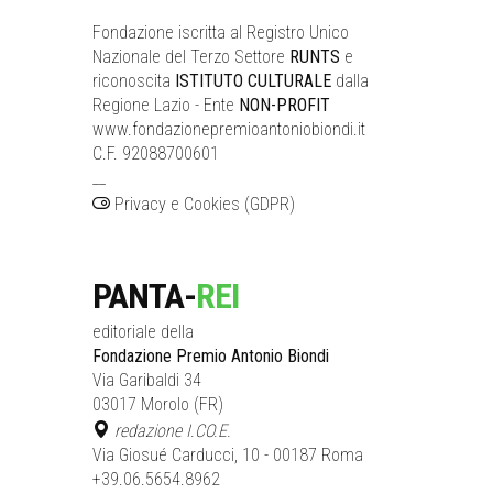
Fondazione iscritta al Registro Unico
Nazionale del Terzo Settore
RUNTS
e
riconoscita
ISTITUTO CULTURALE
dalla
Regione Lazio - Ente
NON-PROFIT
www.fondazionepremioantoniobiondi.it
C.F. 92088700601
__
Privacy e Cookies (GDPR)
PANTA-
REI
editoriale della
Fondazione Premio Antonio Biondi
Via Garibaldi 34
03017 Morolo (FR)
redazione I.CO.E.
Via Giosué Carducci, 10 - 00187 Roma
+39.06.5654.8962