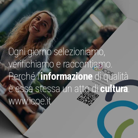
Ogni giorno selezioniamo,
verifichiamo e raccontiamo.
Perché l'
informazione
di qualità
è essa stessa un atto di
cultura
.
www.icoe.it