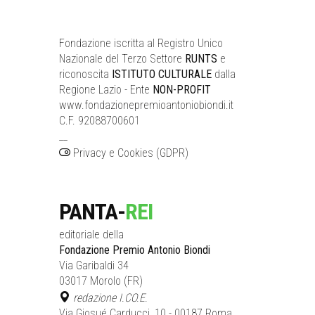
Fondazione iscritta al Registro Unico
Nazionale del Terzo Settore
RUNTS
e
riconoscita
ISTITUTO CULTURALE
dalla
Regione Lazio - Ente
NON-PROFIT
www.fondazionepremioantoniobiondi.it
C.F. 92088700601
__
Privacy e Cookies (GDPR)
PANTA-
REI
editoriale della
Fondazione Premio Antonio Biondi
Via Garibaldi 34
03017 Morolo (FR)
redazione I.CO.E.
Via Giosué Carducci, 10 - 00187 Roma