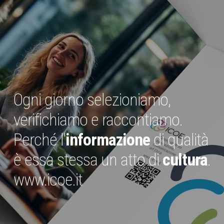
Ogni giorno selezioniamo,
verifichiamo e raccontiamo.
Perché l'
informazione
di qualità
è essa stessa un atto di
cultura
.
www.icoe.it