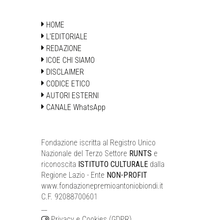
HOME
L'EDITORIALE
REDAZIONE
ICOE CHI SIAMO
DISCLAIMER
CODICE ETICO
AUTORI ESTERNI
CANALE WhatsApp
Fondazione iscritta al Registro Unico
Nazionale del Terzo Settore
RUNTS
e
riconoscita
ISTITUTO CULTURALE
dalla
Regione Lazio - Ente
NON-PROFIT
www.fondazionepremioantoniobiondi.it
C.F. 92088700601
__
Privacy e Cookies (GDPR)