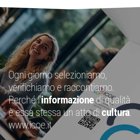
Ogni giorno selezioniamo,
verifichiamo e raccontiamo.
Perché l'
informazione
di qualità
è essa stessa un atto di
cultura
.
www.icoe.it