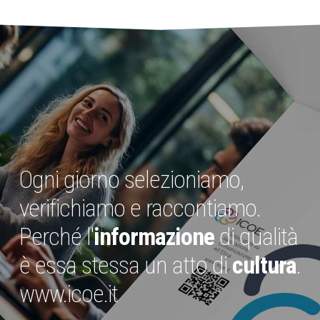
Ogni giorno selezioniamo,
verifichiamo e raccontiamo.
Perché l'
informazione
di qualità
è essa stessa un atto di
cultura
.
www.icoe.it