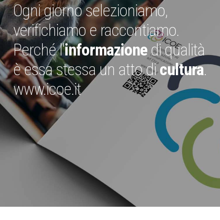
Ogni giorno selezioniamo,
verifichiamo e raccontiamo.
Perché l'
informazione
di qualità
è essa stessa un atto di
cultura
.
www.icoe.it