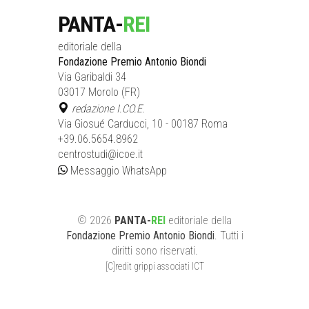
PANTA-
REI
editoriale della
Fondazione Premio Antonio Biondi
Via Garibaldi 34
03017 Morolo (FR)
redazione I.CO.E.
Via Giosué Carducci, 10 - 00187 Roma
+39.06.5654.8962
centrostudi@icoe.it
Messaggio WhatsApp
©
2026
PANTA-
REI
editoriale
della
Fondazione Premio Antonio Biondi
. Tutti i
diritti sono riservati.
[C]redit grippi associati ICT