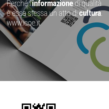
Perché l'
informazione
di qualità
è essa stessa un atto di
cultura
.
www.icoe.it