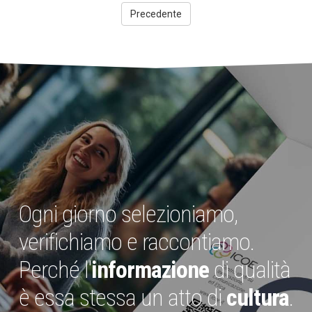
Precedente
Ogni giorno selezioniamo,
verifichiamo e raccontiamo.
Perché l'
informazione
di qualità
è essa stessa un atto di
cultura
.