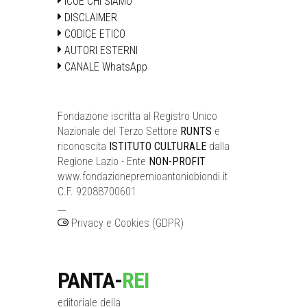
ICOE CHI SIAMO
DISCLAIMER
CODICE ETICO
AUTORI ESTERNI
CANALE WhatsApp
Fondazione iscritta al Registro Unico
Nazionale del Terzo Settore
RUNTS
e
riconoscita
ISTITUTO CULTURALE
dalla
Regione Lazio - Ente
NON-PROFIT
www.fondazionepremioantoniobiondi.it
C.F. 92088700601
__
Privacy e Cookies (GDPR)
PANTA-
REI
editoriale della