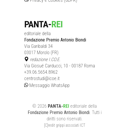
Privacy e Cookies (GDPR)
PANTA-
REI
editoriale della
Fondazione Premio Antonio Biondi
Via Garibaldi 34
03017 Morolo (FR)
redazione I.CO.E.
Via Giosué Carducci, 10 - 00187 Roma
+39.06.5654.8962
centrostudi@icoe.it
Messaggio WhatsApp
©
2026
PANTA-
REI
editoriale
della
Fondazione Premio Antonio Biondi
. Tutti i
diritti sono riservati.
[C]redit grippi associati ICT