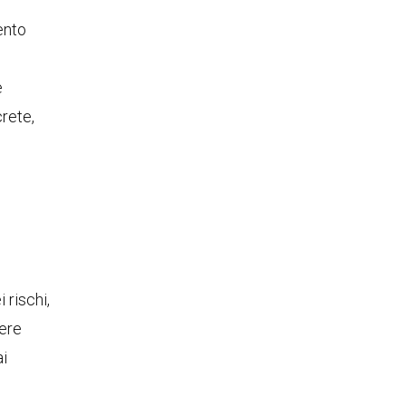
ento
e
crete,
 rischi,
sere
ai