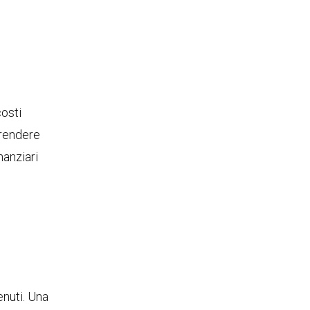
costi
 rendere
inanziari
i
enuti. Una