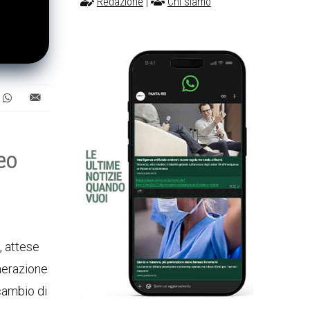
Redazione
|
Chi siamo
deo
, attese
enerazione
 cambio di