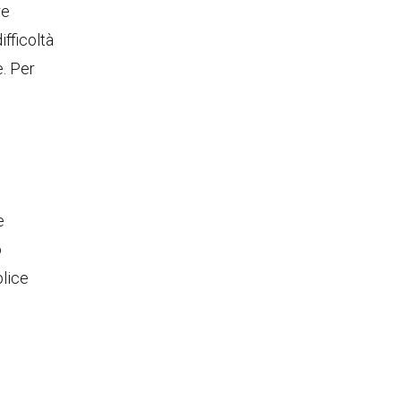
re
fficoltà
e. Per
e
o
plice