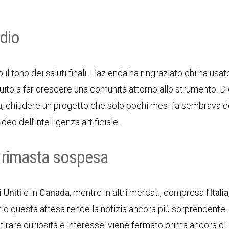
ddio
 il tono dei saluti finali. L’azienda ha ringraziato chi ha usat
ibuito a far crescere una comunità attorno allo strumento. D
ra, chiudere un progetto che solo pochi mesi fa sembrava d
eo dell’intelligenza artificiale.
a rimasta sospesa
i Uniti
e in
Canada
, mentre in altri mercati, compresa l’
Italia
rio questa attesa rende la notizia ancora più sorprendente.
irare curiosità e interesse, viene fermato prima ancora di