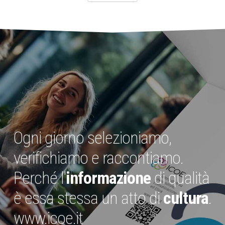
Ogni giorno selezioniamo,
verifichiamo e raccontiamo.
Perché l'
informazione
di qualità
è essa stessa un atto di
cultura
.
www.icoe.it