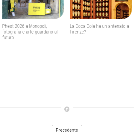
La Coca Cola ha un antenato a
Agenti IA e sicurezza, quando
Firenze?
l’autonomia diventa un rischio
concreto
Precedente