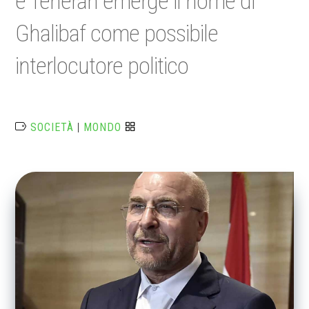
e Teheran emerge il nome di
Ghalibaf come possibile
interlocutore politico
SOCIETÀ
|
MONDO