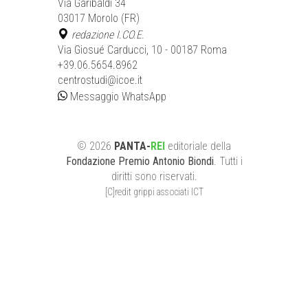
Via Garibaldi 34
03017 Morolo (FR)
redazione I.CO.E.
Via Giosué Carducci, 10 - 00187 Roma
+39.06.5654.8962
centrostudi@icoe.it
Messaggio WhatsApp
©
2026
PANTA-
REI
editoriale
della
Fondazione Premio Antonio Biondi
. Tutti i
diritti sono riservati.
[C]redit grippi associati ICT