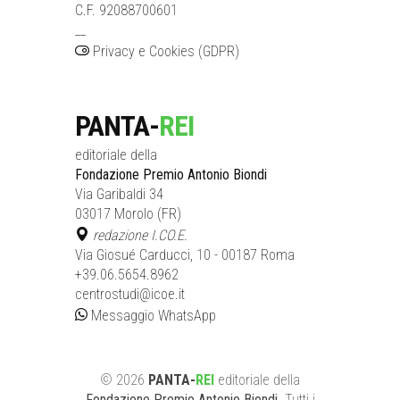
C.F. 92088700601
__
Privacy e Cookies (GDPR)
PANTA-
REI
editoriale della
Fondazione Premio Antonio Biondi
Via Garibaldi 34
03017 Morolo (FR)
redazione I.CO.E.
Via Giosué Carducci, 10 - 00187 Roma
+39.06.5654.8962
centrostudi@icoe.it
Messaggio WhatsApp
©
2026
PANTA-
REI
editoriale
della
Fondazione Premio Antonio Biondi
. Tutti i