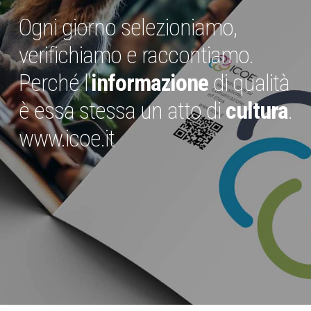
Ogni giorno selezioniamo,
verifichiamo e raccontiamo.
Perché l'
informazione
di qualità
è essa stessa un atto di
cultura
.
www.icoe.it