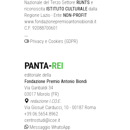
Nazionale del Terzo Settore
RUNTS
e
riconoscita
ISTITUTO CULTURALE
dalla
Regione Lazio - Ente
NON-PROFIT
www.fondazionepremioantoniobiondi.it
C.F. 92088700601
__
Privacy e Cookies (GDPR)
PANTA-
REI
editoriale della
Fondazione Premio Antonio Biondi
Via Garibaldi 34
03017 Morolo (FR)
redazione I.CO.E.
Via Giosué Carducci, 10 - 00187 Roma
+39.06.5654.8962
centrostudi@icoe.it
Messaggio WhatsApp