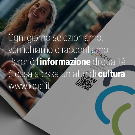
Ogni giorno selezioniamo,
verifichiamo e raccontiamo.
Perché l'
informazione
di qualità
è essa stessa un atto di
cultura
.
www.icoe.it