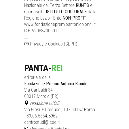
Nazionale del Terzo Settore
RUNTS
e
riconoscita
ISTITUTO CULTURALE
dalla
Regione Lazio - Ente
NON-PROFIT
www.fondazionepremioantoniobiondi.it
C.F. 92088700601
__
Privacy e Cookies (GDPR)
PANTA-
REI
editoriale della
Fondazione Premio Antonio Biondi
Via Garibaldi 34
03017 Morolo (FR)
redazione I.CO.E.
Via Giosué Carducci, 10 - 00187 Roma
+39.06.5654.8962
centrostudi@icoe.it