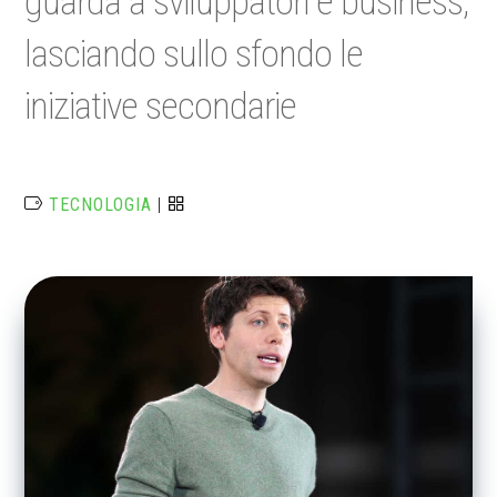
guarda a sviluppatori e business,
lasciando sullo sfondo le
iniziative secondarie
TECNOLOGIA
|