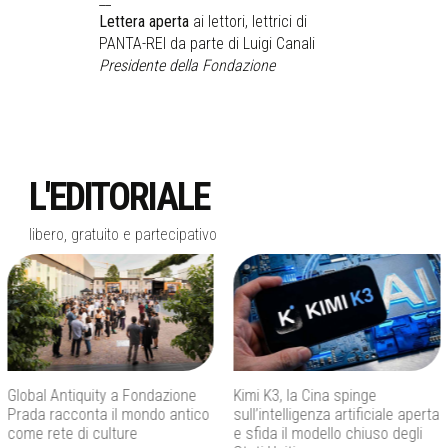
Lettera aperta
ai lettori, lettrici di
PANTA-REI da parte di Luigi Canali
Presidente della Fondazione
L'EDITORIALE
libero, gratuito e partecipativo
Kimi K3, la Cina spinge
Don Antonio Mazzi, addio al
sull’intelligenza artificiale aperta
fondatore di Exodus che ha
e sfida il modello chiuso degli
fatto dell’educazione una