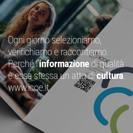
Ogni giorno selezioniamo,
verifichiamo e raccontiamo.
Perché l'
informazione
di qualità
è essa stessa un atto di
cultura
.
www.icoe.it