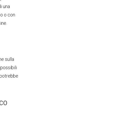
di una
go o con
ine.
ne sulla
 possibili
e potrebbe
ico