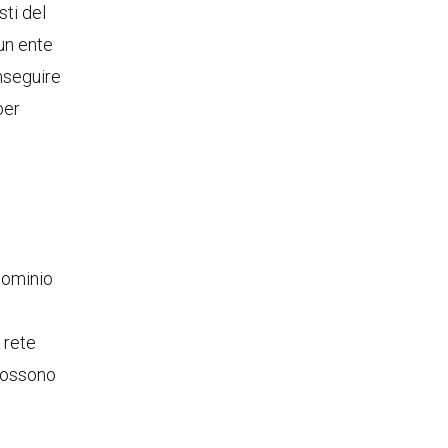
sti del
un ente
inseguire
per
dominio
 rete
 possono