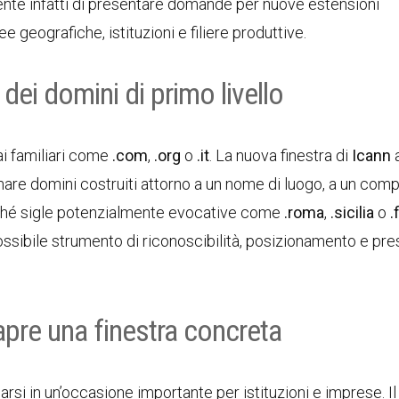
te infatti di presentare domande per nuove estensioni
 geografiche, istituzioni e filiere produttive.
ei domini di primo livello
ai familiari come
.com
,
.org
o
.it
. La nuova finestra di
Icann
are domini costruiti attorno a un nome di luogo, a un com
erché sigle potenzialmente evocative come
.roma
,
.sicilia
o
.
ssibile strumento di riconoscibilità, posizionamento e pre
i apre una finestra concreta
rsi in un’occasione importante per istituzioni e imprese. I