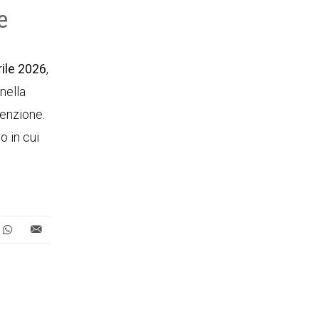
e
rile 2026
,
nella
tenzione.
o in cui