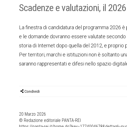
Scadenze e valutazioni, il 202
La finestra di candidatura del programma 2026 è p
e le domande dovranno essere valutate secondo l
storia di Internet dopo quella del 2012, e proprio
Per territori, marchi e istituzioni non è soltanto 
saranno rappresentati e difesi nello spazio digital
Condividi
20 Marzo 2026
© Redazione editoriale PANTA-REI
https://panta-rei.it/home.do?key=1774004678&dettagli=nuo