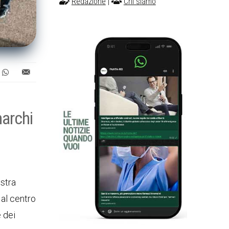
Redazione
|
Chi siamo
marchi
estra
 al centro
e dei