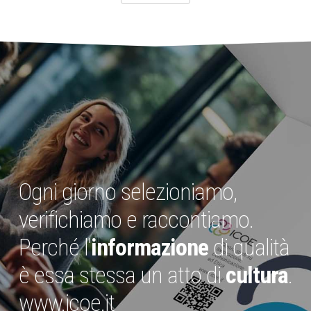
Ogni giorno selezioniamo,
verifichiamo e raccontiamo.
Perché l'
informazione
di qualità
è essa stessa un atto di
cultura
.
www.icoe.it