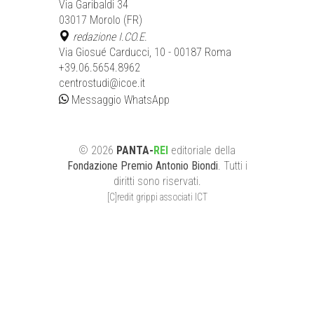
Via Garibaldi 34
03017 Morolo (FR)
redazione I.CO.E.
Via Giosué Carducci, 10 - 00187 Roma
+39.06.5654.8962
centrostudi@icoe.it
Messaggio WhatsApp
©
2026
PANTA-
REI
editoriale
della
Fondazione Premio Antonio Biondi
. Tutti i
diritti sono riservati.
[C]redit grippi associati ICT