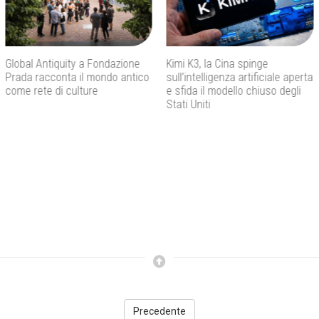
Kimi K3, la Cina spinge
Don Antonio Mazzi, addio al
sull’intelligenza artificiale aperta
fondatore di Exodus che ha
e sfida il modello chiuso degli
fatto dell’educazione una
Stati Uniti
strada di speranza
Precedente