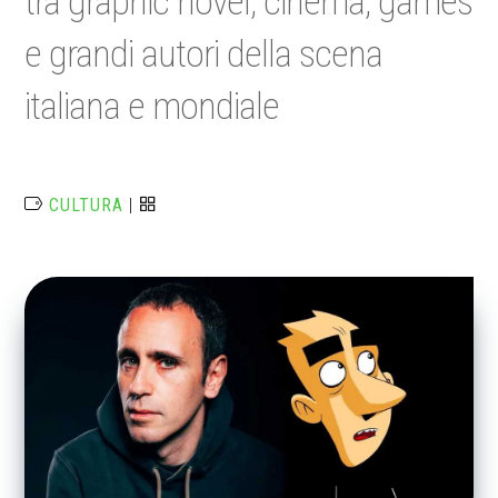
tra graphic novel, cinema, games
e grandi autori della scena
italiana e mondiale
CULTURA
|