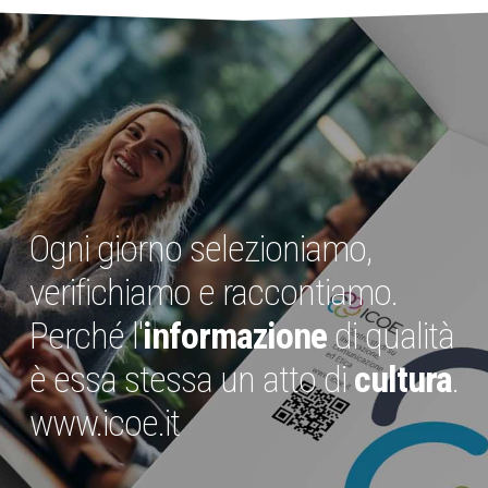
Ogni giorno selezioniamo,
verifichiamo e raccontiamo.
Perché l'
informazione
di qualità
è essa stessa un atto di
cultura
.
www.icoe.it