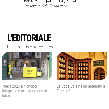
PANTA-REI da parte di Luigi Canali
Presidente della Fondazione
L'EDITORIALE
libero, gratuito e partecipativo
La Coca Cola ha un antenato a
Agenti IA e sicurezza, quando
Firenze?
l’autonomia diventa un rischio
concreto