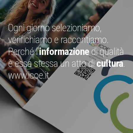
Ogni giorno selezioniamo,
verifichiamo e raccontiamo.
Perché l'
informazione
di qualità
è essa stessa un atto di
cultura
.
www.icoe.it