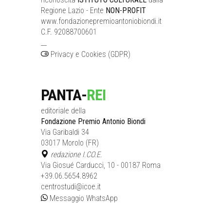
Regione Lazio - Ente
NON-PROFIT
www.fondazionepremioantoniobiondi.it
C.F. 92088700601
__
Privacy e Cookies (GDPR)
PANTA-
REI
editoriale della
Fondazione Premio Antonio Biondi
Via Garibaldi 34
03017 Morolo (FR)
redazione I.CO.E.
Via Giosué Carducci, 10 - 00187 Roma
+39.06.5654.8962
centrostudi@icoe.it
Messaggio WhatsApp