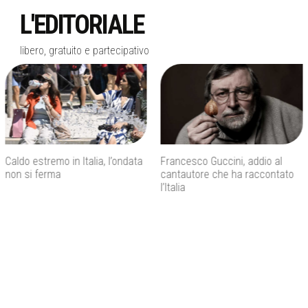
L'EDITORIALE
libero, gratuito e partecipativo
Francesco Guccini, addio al
Inps, bonus assunzioni per
cantautore che ha raccontato
madri con tre figli e incentivi per
l’Italia
giovani under 35