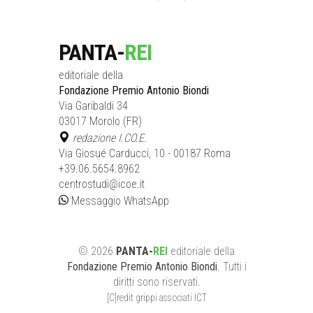
PANTA-
REI
editoriale della
Fondazione Premio Antonio Biondi
Via Garibaldi 34
03017 Morolo (FR)
redazione I.CO.E.
Via Giosué Carducci, 10 - 00187 Roma
+39.06.5654.8962
centrostudi@icoe.it
Messaggio WhatsApp
©
2026
PANTA-
REI
editoriale
della
Fondazione Premio Antonio Biondi
. Tutti i
diritti sono riservati.
[C]redit grippi associati ICT