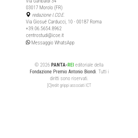
Via Garibaldi 34
03017 Morolo (FR)
redazione I.CO.E.
Via Giosué Carducci, 10 - 00187 Roma
+39.06.5654.8962
centrostudi@icoe.it
Messaggio WhatsApp
©
2026
PANTA-
REI
editoriale
della
Fondazione Premio Antonio Biondi
. Tutti i
diritti sono riservati.
[C]redit grippi associati ICT