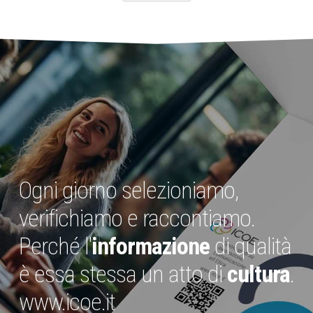
Ogni giorno selezioniamo,
verifichiamo e raccontiamo.
Perché l'
informazione
di qualità
è essa stessa un atto di
cultura
.
www.icoe.it