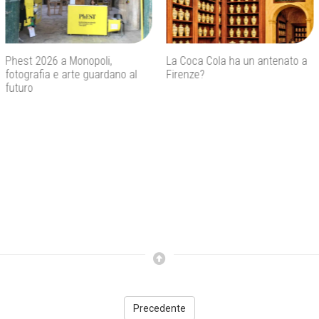
La Coca Cola ha un antenato a
Agenti IA e sicurezza, quando
Firenze?
l’autonomia diventa un rischio
concreto
Precedente