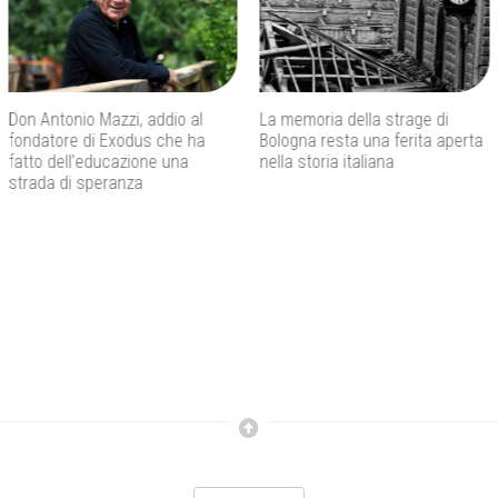
Don Antonio Mazzi, addio al
La memoria della strage di
fondatore di Exodus che ha
Bologna resta una ferita aperta
fatto dell’educazione una
nella storia italiana
strada di speranza