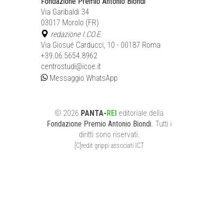
Fondazione Premio Antonio Biondi
Via Garibaldi 34
03017 Morolo (FR)
redazione I.CO.E.
Via Giosué Carducci, 10 - 00187 Roma
+39.06.5654.8962
centrostudi@icoe.it
Messaggio WhatsApp
©
2026
PANTA-
REI
editoriale
della
Fondazione Premio Antonio Biondi
. Tutti i
diritti sono riservati.
[C]redit grippi associati ICT