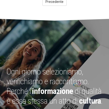
Precedente
Ogni giorno selezioniamo,
verifichiamo e raccontiamo.
Perché l'
informazione
di qualità
è essa stessa un atto di
cultura
.