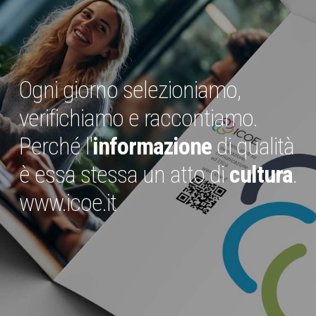
Ogni giorno selezioniamo,
verifichiamo e raccontiamo.
Perché l'
informazione
di qualità
è essa stessa un atto di
cultura
.
www.icoe.it