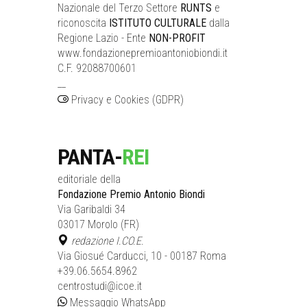
Nazionale del Terzo Settore
RUNTS
e
riconoscita
ISTITUTO CULTURALE
dalla
Regione Lazio - Ente
NON-PROFIT
www.fondazionepremioantoniobiondi.it
C.F. 92088700601
__
Privacy e Cookies (GDPR)
PANTA-
REI
editoriale della
Fondazione Premio Antonio Biondi
Via Garibaldi 34
03017 Morolo (FR)
redazione I.CO.E.
Via Giosué Carducci, 10 - 00187 Roma
+39.06.5654.8962
centrostudi@icoe.it
Messaggio WhatsApp