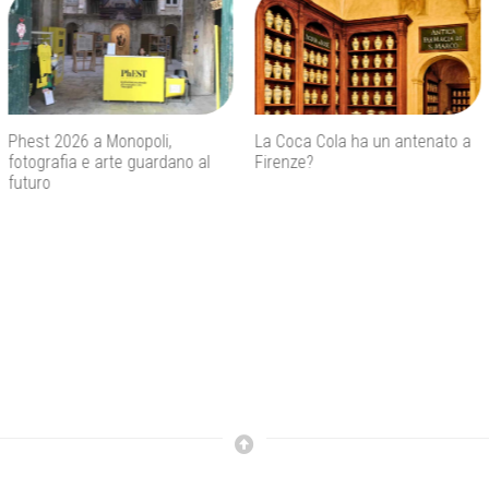
La Coca Cola ha un antenato a
Agenti IA e sicurezza, quando
Firenze?
l’autonomia diventa un rischio
concreto