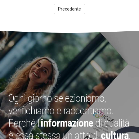
Precedente
Ogni giorno selezioniamo,
verifichiamo e raccontiamo.
Perché l'
informazione
di qualità
è essa stessa un atto di
cultura
.