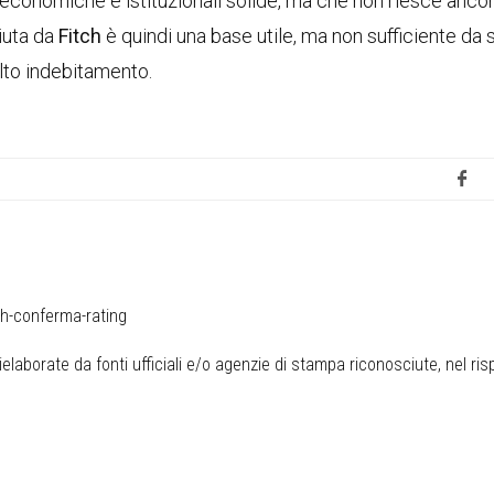
conomiche e istituzionali solide, ma che non riesce ancor
ciuta da
Fitch
è quindi una base utile, ma non sufficiente da 
alto indebitamento.
ch-conferma-rating
elaborate da fonti ufficiali e/o agenzie di stampa riconosciute, nel ris