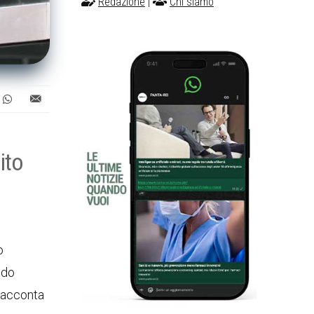
Redazione
|
Chi siamo
ito
o
ndo
acconta