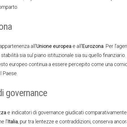
omparto.
zona
’appartenenza all’
Unione europea
e all’
Eurozona
. Per l’agen
bilità sia sul piano istituzionale sia su quello finanziario
ntesto europeo continua a essere percepito come una corni
el Paese.
 di governance
ezza
e indicatori di governance giudicati comparativamente s
e l’
Italia
, pur tra lentezze e contraddizioni, conserva ancor