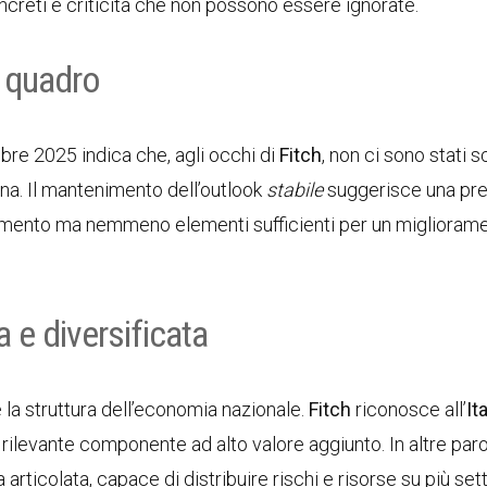
concreti e criticità che non possono essere ignorate.
l quadro
bre 2025 indica che, agli occhi di
Fitch
, non ci sono stati 
ana. Il mantenimento dell’outlook
stabile
suggerisce una pre
ramento ma nemmeno elementi sufficienti per un miglioram
 e diversificata
 la struttura dell’economia nazionale.
Fitch
riconosce all’
Ita
rilevante componente ad alto valore aggiunto. In altre parol
icolata, capace di distribuire rischi e risorse su più sett