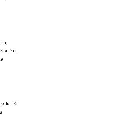
zia,
. Non è un
ce
olidi. Si
a