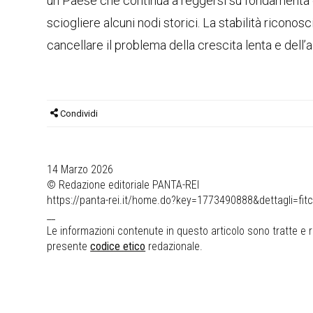
un Paese che continua a reggersi su fondamenta e
sciogliere alcuni nodi storici. La stabilità riconos
cancellare il problema della crescita lenta e dell’
Condividi
14 Marzo 2026
© Redazione editoriale PANTA-REI
https://panta-rei.it/home.do?key=1773490888&dettagli=fit
__
Le informazioni contenute in questo articolo sono tratte e ri
presente
codice etico
redazionale.