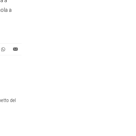
a a
sola a
petto del