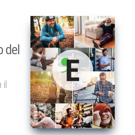
o del
 il