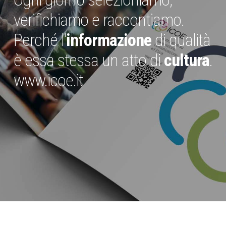
verifichiamo e raccontiamo.
Perché l'
informazione
di qualità
è essa stessa un atto di
cultura
.
www.icoe.it