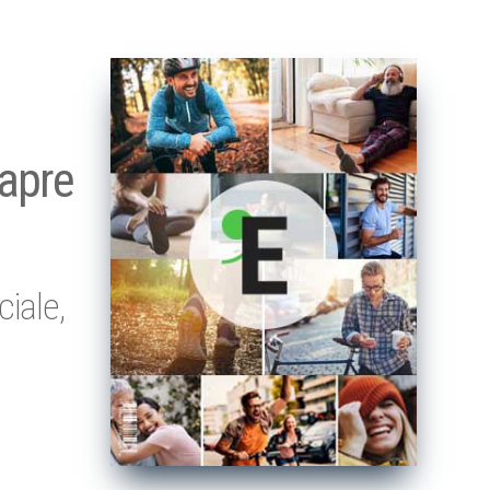
 apre
iale,