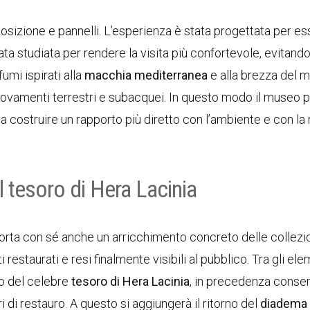
posizione e pannelli. L’esperienza è stata progettata per e
ata studiata per rendere la visita più confortevole, evitand
umi ispirati alla
macchia mediterranea
e alla brezza del 
rovamenti terrestri e subacquei. In questo modo il museo 
 a costruire un rapporto più diretto con l’ambiente e con l
del tesoro di Hera Lacinia
porta con sé anche un arricchimento concreto delle collezio
i restaurati e resi finalmente visibili al pubblico. Tra gli ele
vo del celebre
tesoro di Hera Lacinia
, in precedenza conser
ri di restauro. A questo si aggiungerà il ritorno del
diadema 