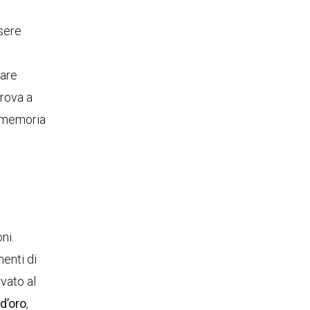
ssere
o
mare
prova a
a memoria
ni.
menti di
vato al
d’oro
,