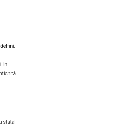
delfini
,
. In
ntichità
i statali