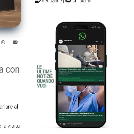
Redazione
|
Chi siamo
ta con
rlare al
la visita