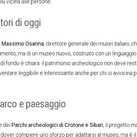
iù vicina alle persone.
tori di oggi
o
Massimo Osanna
, direttore generale dei musei italiani, c
stimento, ma di un museo nuovo, costruito con un linguaggio
 di fondo è chiara: il patrimonio archeologico non deve res
entare leggibile e interessante anche per chi si avvicina p
parco e paesaggio
ne dei
Parchi archeologici di Crotone e Sibari
, il progetto mo
e a dover compiere uno sforzo per adattarsi al museo, ma è i