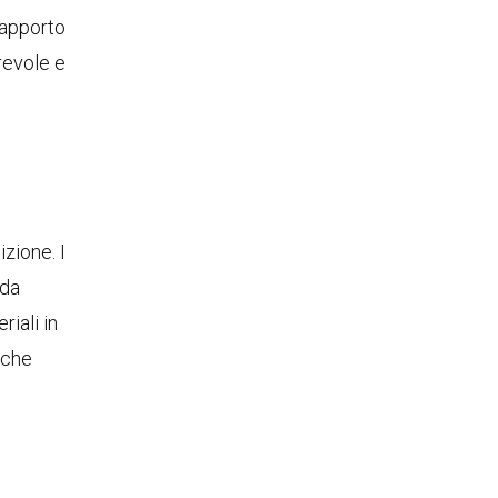
 rapporto
rrevole e
izione. I
 da
iali in
 che