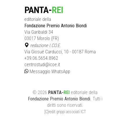
PANTA-
REI
editoriale della
Fondazione Premio Antonio Biondi
Via Garibaldi 34
03017 Morolo (FR)
redazione I.CO.E.
Via Giosué Carducci, 10 - 00187 Roma
+39.06.5654.8962
centrostudi@icoe.it
Messaggio WhatsApp
©
2026
PANTA-
REI
editoriale
della
Fondazione Premio Antonio Biondi
. Tutti i
diritti sono riservati.
[C]redit grippi associati ICT