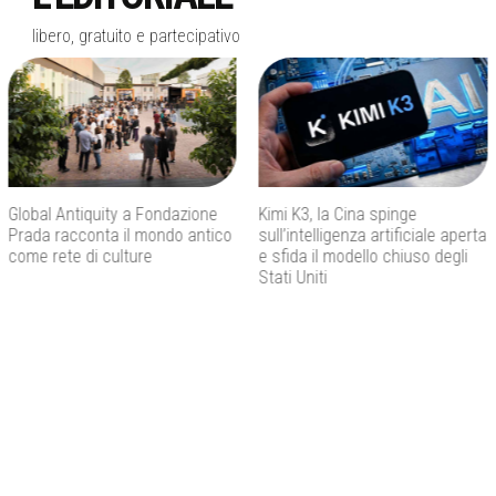
libero, gratuito e partecipativo
Kimi K3, la Cina spinge
Don Antonio Mazzi, addio al
sull’intelligenza artificiale aperta
fondatore di Exodus che ha
e sfida il modello chiuso degli
fatto dell’educazione una
Stati Uniti
strada di speranza