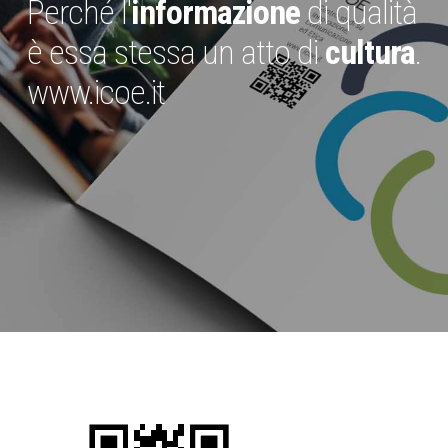
Perché l'
informazione
di qualità
è essa stessa un atto di
cultura
.
www.icoe.it