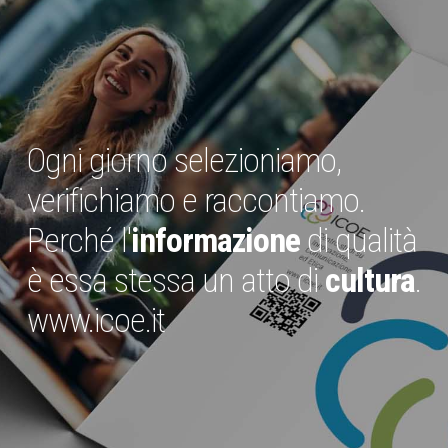
Ogni giorno selezioniamo,
verifichiamo e raccontiamo.
Perché l'
informazione
di qualità
è essa stessa un atto di
cultura
.
www.icoe.it