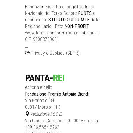
Fondazione iscritta al Registro Unico
Nazionale del Terzo Settore
RUNTS
e
riconoscita
ISTITUTO CULTURALE
dalla
Regione Lazio - Ente
NON-PROFIT
www.fondazionepremioantoniobiondi.it
C.F. 92088700601
__
Privacy e Cookies (GDPR)
PANTA-
REI
editoriale della
Fondazione Premio Antonio Biondi
Via Garibaldi 34
03017 Morolo (FR)
redazione I.CO.E.
Via Giosué Carducci, 10 - 00187 Roma
+39.06.5654.8962