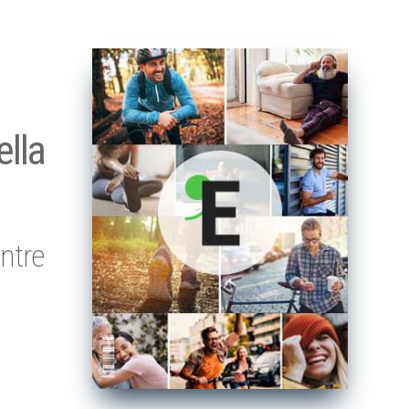
ella
ntre