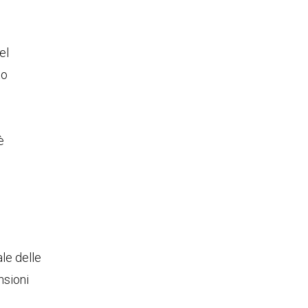
el
to
è
le delle
nsioni