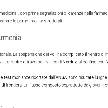
 medicinali, con prime segnalazioni di carenze nelle farmaci
trare le prime fragilità strutturali.
 Armenia
onale. La sospensione dei voli ha complicato il rientro di m
via terrestre attraverso il valico di
Norduz
, al confine con l’
 testimonianze riportate dall’
ANSA
, sono risultate lungh
tà di frontiera. Un flusso composto soprattutto da giovani re