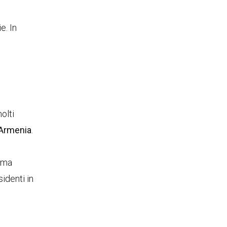
e. In
olti
Armenia
.
e ma
sidenti in