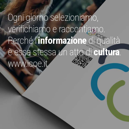
Ogni giorno selezioniamo,
verifichiamo e raccontiamo.
Perché l'
informazione
di qualità
è essa stessa un atto di
cultura
.
www.icoe.it