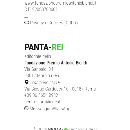
www.fondazionepremioantoniobiondi.it
C.F. 92088700601
__
Privacy e Cookies (GDPR)
PANTA-
REI
editoriale della
Fondazione Premio Antonio Biondi
Via Garibaldi 34
03017 Morolo (FR)
redazione I.CO.E.
Via Giosué Carducci, 10 - 00187 Roma
+39.06.5654.8962
centrostudi@icoe.it
Messaggio WhatsApp
©
2026
PANTA-
REI
editoriale
della