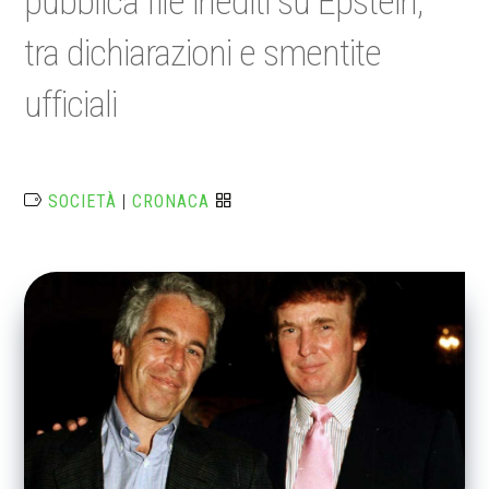
pubblica file inediti su Epstein,
tra dichiarazioni e smentite
ufficiali
SOCIETÀ
|
CRONACA