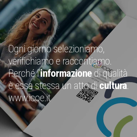
Ogni giorno selezioniamo,
verifichiamo e raccontiamo.
Perché l'
informazione
di qualità
è essa stessa un atto di
cultura
.
www.icoe.it