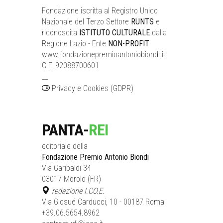
Fondazione iscritta al Registro Unico
Nazionale del Terzo Settore
RUNTS
e
riconoscita
ISTITUTO CULTURALE
dalla
Regione Lazio - Ente
NON-PROFIT
www.fondazionepremioantoniobiondi.it
C.F. 92088700601
__
Privacy e Cookies (GDPR)
PANTA-
REI
editoriale della
Fondazione Premio Antonio Biondi
Via Garibaldi 34
03017 Morolo (FR)
redazione I.CO.E.
Via Giosué Carducci, 10 - 00187 Roma
+39.06.5654.8962