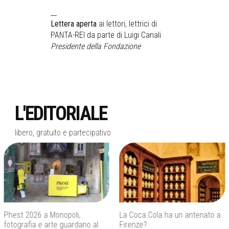
__
Lettera aperta
ai lettori, lettrici di
PANTA-REI da parte di Luigi Canali
Presidente della Fondazione
L'EDITORIALE
libero, gratuito e partecipativo
La Coca Cola ha un antenato a
Agenti IA e sicurezza, quando
Firenze?
l’autonomia diventa un rischio